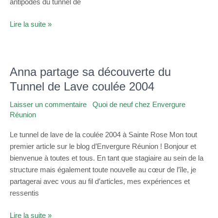
antipodes du tunnel de
Lire la suite »
Anna partage sa découverte du
Anna
partage
Tunnel de Lave coulée 2004
sa
Laisser un commentaire
/
Quoi de neuf chez Envergure
découverte
Réunion
/
admin
du
Tunnel
Le tunnel de lave de la coulée 2004 à Sainte Rose Mon tout
de
premier article sur le blog d’Envergure Réunion ! Bonjour et
Lave
bienvenue à toutes et tous. En tant que stagiaire au sein de la
coulée
structure mais également toute nouvelle au cœur de l’île, je
2004
partagerai avec vous au fil d’articles, mes expériences et
ressentis
Lire la suite »