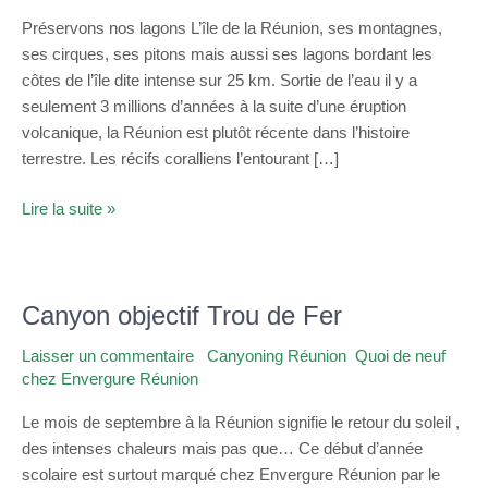
lagons?
Préservons nos lagons L’île de la Réunion, ses montagnes,
ses cirques, ses pitons mais aussi ses lagons bordant les
côtes de l’île dite intense sur 25 km. Sortie de l’eau il y a
seulement 3 millions d’années à la suite d’une éruption
volcanique, la Réunion est plutôt récente dans l’histoire
terrestre. Les récifs coralliens l’entourant […]
Lire la suite »
Canyon objectif Trou de Fer
Canyon
objectif
Laisser un commentaire
/
Canyoning Réunion
,
Quoi de neuf
Trou
chez Envergure Réunion
/
admin
de
Fer
Le mois de septembre à la Réunion signifie le retour du soleil ,
des intenses chaleurs mais pas que… Ce début d’année
scolaire est surtout marqué chez Envergure Réunion par le