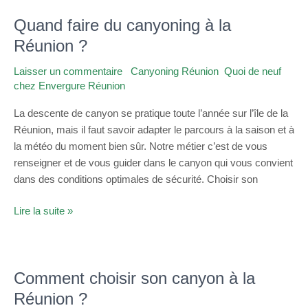
Quand faire du canyoning à la
Quand
faire
Réunion ?
du
Laisser un commentaire
/
Canyoning Réunion
,
Quoi de neuf
canyoning
chez Envergure Réunion
/
admin
à
la
La descente de canyon se pratique toute l’année sur l’île de la
Réunion
Réunion, mais il faut savoir adapter le parcours à la saison et à
?
la météo du moment bien sûr. Notre métier c’est de vous
renseigner et de vous guider dans le canyon qui vous convient
dans des conditions optimales de sécurité. Choisir son
Lire la suite »
Comment choisir son canyon à la
Comment
choisir
Réunion ?