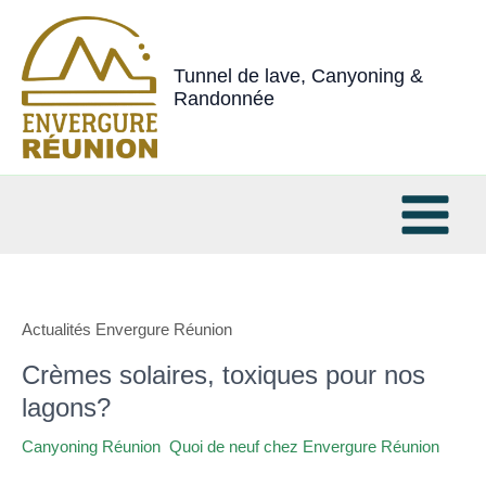
Aller
au
contenu
Tunnel de lave, Canyoning &
Randonnée
Actualités Envergure Réunion
Crèmes solaires, toxiques pour nos
Crèmes
solaires,
lagons?
toxiques
Canyoning Réunion
,
Quoi de neuf chez Envergure Réunion
/
pour
admin
nos