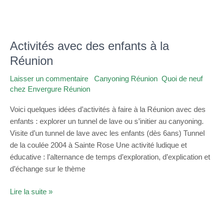
Activités avec des enfants à la
Activités
avec
Réunion
des
Laisser un commentaire
/
Canyoning Réunion
,
Quoi de neuf
enfants
chez Envergure Réunion
/
admin
à
la
Voici quelques idées d’activités à faire à la Réunion avec des
Réunion
enfants : explorer un tunnel de lave ou s’initier au canyoning.
Visite d’un tunnel de lave avec les enfants (dès 6ans) Tunnel
de la coulée 2004 à Sainte Rose Une activité ludique et
éducative : l’alternance de temps d’exploration, d’explication et
d’échange sur le thème
Lire la suite »