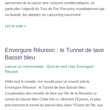
lancement de la saison des canyons emblématiques, en
particulier l’objectif du Trou de Fer! Reconnu mondialement par
sa beauté, les adeptes du canyoning traversent
Lire la suite »
Envergure Réunion : le Tunnel de lave
Envergure
Réunion
Bassin bleu
:
Laisser un commentaire
/
Quoi de neuf chez Envergure
le
Réunion
/
admin
Tunnel
de
Hello tout le monde, me revoilà pour un nouvel article
lave
Envergure Réunion : le Tunnel de lave Bassin bleu
Bassin
L’exploration des tunnels de lave sur l’île de la Réunion Le
bleu
tunnel du bassin bleu Cette fois-ci, direction l’Eperon, et plus
précisément le tunnel du bassin bleu dans l’Ouest de l’île, aux