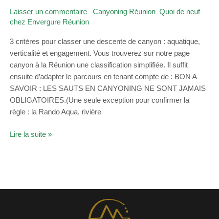
son
Laisser un commentaire
/
Canyoning Réunion
,
Quoi de neuf
canyon
chez Envergure Réunion
/
admin
à
la
3 critères pour classer une descente de canyon : aquatique,
Réunion
verticalité et engagement. Vous trouverez sur notre page
?
canyon à la Réunion une classification simplifiée. Il suffit
ensuite d’adapter le parcours en tenant compte de : BON A
SAVOIR : LES SAUTS EN CANYONING NE SONT JAMAIS
OBLIGATOIRES.(Une seule exception pour confirmer la
règle : la Rando Aqua, rivière
Lire la suite »