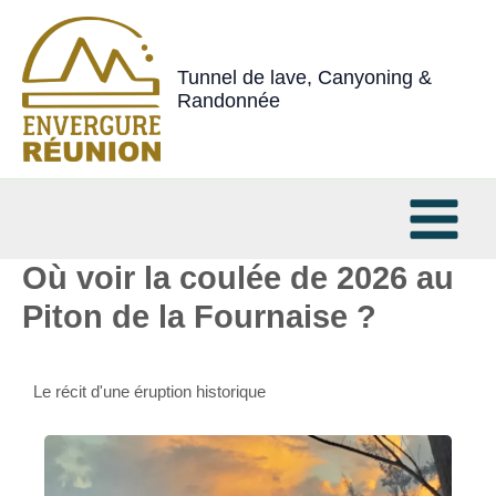
Aller
au
contenu
Tunnel de lave, Canyoning &
Randonnée
Où voir la coulée de 2026 au
Piton de la Fournaise ?
Par
admin
/
13 juin 2026
Le récit d'une éruption historique