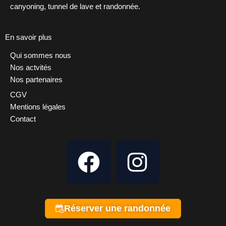
canyoning, tunnel de lave et randonnée.
En savoir plus
Qui sommes nous
Nos actvités
Nos partenaires
CGV
Mentions légales
Contact
F
I
a
n
c
s
e
t
Réserver une randonnée