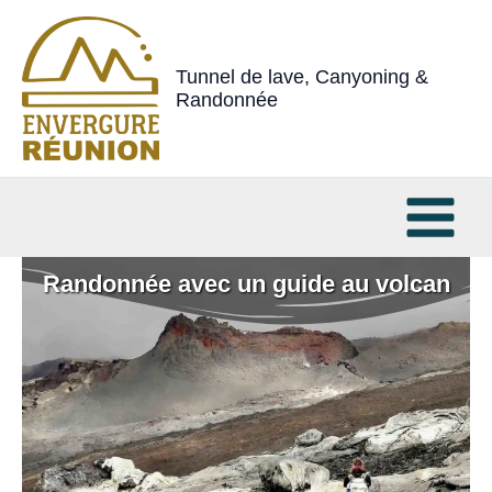
Aller
au
contenu
Tunnel de lave, Canyoning &
Randonnée
Randonnée avec un guide au volcan